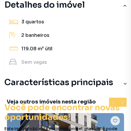
Detalhes do imóvel
3
quartos
2
banheiros
119.08 m²
útil
Sem
vagas
Características principais
Veja outros imóveis nesta região
Você pode encontrar novas
oportunidades!
Este imóvel não está mais disponível, mas você pode