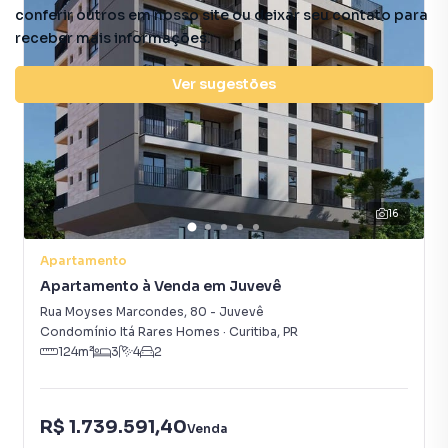
conferir outros em nosso site ou deixar seu contato para
receber mais informações.
Ver sugestões
16
Apartamento
Apartamento à Venda em Juvevê
Rua Moyses Marcondes
,
80
-
Juvevê
Condomínio Itá Rares Homes
·
Curitiba
,
PR
124
m²
3
4
2
R$ 1.739.591,40
Venda