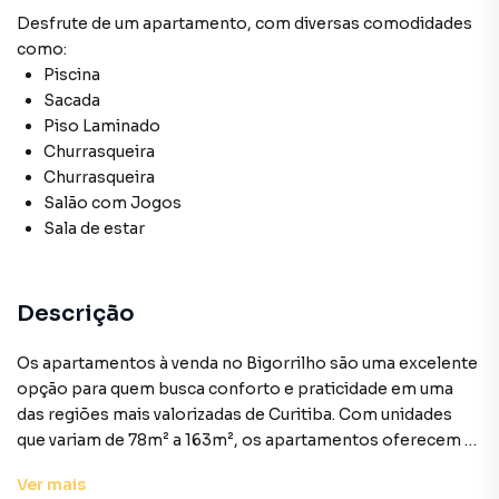
Desfrute de
um apartamento
, com diversas comodidades
como:
Piscina
Sacada
Piso Laminado
Churrasqueira
Churrasqueira
Salão com Jogos
Sala de estar
Descrição
Os apartamentos à venda no Bigorrilho são uma excelente
opção para quem busca conforto e praticidade em uma
das regiões mais valorizadas de Curitiba. Com unidades
que variam de 78m² a 163m², os apartamentos oferecem 2
ou 3 dormitórios, todos com suíte, e uma área privativa de
Ver
mais
119,075m², além de área total de 126,69m². Cada unidade