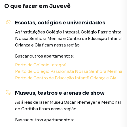
O que fazer em
Juvevê
Apartamento para Venda em região valorizada do bairro
Juvevê, em Curitiba. Não encontrou o que procurava ou
Escolas, colégios e universidades
deseja mais informações sobre Apartamento em
Curitiba? Entre em contato com nossa equipe pelo
As instituições
Colégio Integral
,
Colégio Passionista
telefone (41) 3282-8100.
Nossa Senhora Menina
e
Centro de Educação Infantil
Criança e Cia
ficam nessa região.
A Haas Imóveis tem mais opções de apartamentos, casas
Buscar outros
apartamentos
:
residenciais e comerciais, sobrados, terrenos, lojas e
barracões para venda ou locação, além de
Perto de
Colégio Integral
empreendimentos em construção ou lançamentos na
Perto de
Colégio Passionista Nossa Senhora Menina
planta em Juvevê e em outras regiões de Curitiba. Aqui
Perto de
Centro de Educação Infantil Criança e Cia
você encontra milhares de ofertas para encontrar o imóvel
que mais combina com seu estilo de vida.
Museus, teatros e arenas de show
As áreas de lazer
Museu Oscar Niemeyer
e
Memorial
Negocie seu imóvel de forma totalmente online, com
do Coritiba
ficam nessa região.
segurança e tranquilidade. Na Haas Imóveis você consegue
comprar ou alugar um imóvel em Curitiba mesmo não
Buscar outros
apartamentos
:
estando na cidade e com a praticidade de fazer tudo