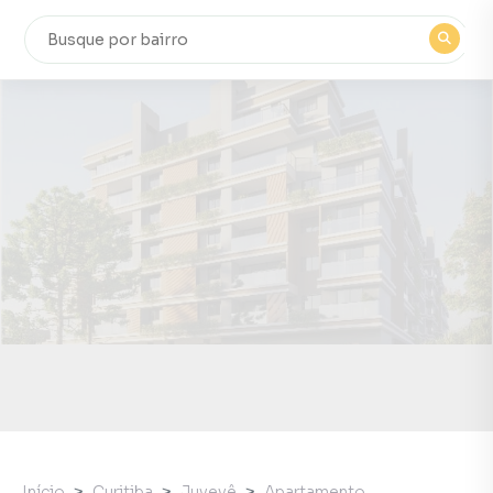
Início
Curitiba
Juvevê
Apartamento