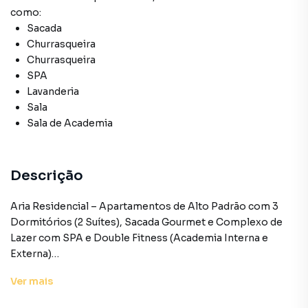
como:
Sacada
Churrasqueira
Churrasqueira
SPA
Lavanderia
Sala
Sala de Academia
Descrição
Aria Residencial – Apartamentos de Alto Padrão com 3
Dormitórios (2 Suítes), Sacada Gourmet e Complexo de
Lazer com SPA e Double Fitness (Academia Interna e
Externa)
Seja bem-vindo ao Aria Residencial, um empreendimento
Ver
mais
projetado com maestria para quem busca sintonizar a
rotina urbana com o mais alto padrão de bem-estar,