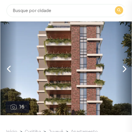
16
Início
Curitiba
Juvevê
Apartamento