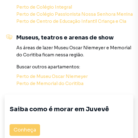
SPA e Relaxamento: Um sofisticado espaço de SPA
Perto de
Colégio Integral
planejado especificamente para os seus momentos de
Perto de
Colégio Passionista Nossa Senhora Menina
autocuidado, descanso e renovação das energias sem sair
Perto de
Centro de Educação Infantil Criança e Cia
de casa;
Museus, teatros e arenas de show
Conceito Double Fitness: Para os amantes da saúde e da
alta performance, o condomínio oferece duas áreas de
As áreas de lazer
Museu Oscar Niemeyer
e
Memorial
treino: uma moderna Academia Interna com
do Coritiba
ficam nessa região.
equipamentos profissionais e uma Academia Externa ao ar
Buscar outros
apartamentos
:
livre, perfeita para exercícios funcionais em dias
ensolarados;
Perto de
Museu Oscar Niemeyer
Perto de
Memorial do Coritiba
Celebrações e Gastronomia: Estrutura social de elite
composta por um elegante Salão de Festas para grandes
comemorações e um aconchegante Espaço Gourmet para
Saiba como é morar em
Juvevê
jantares e recepções mais intimistas;
Aconchego ao Ar Livre: Um moderno Fire Place (praça de
Conheça
fogo com lounges externos), o cenário ideal para