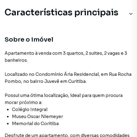
Características principais
Sala de Academia
SPA
Sobre o imóvel
Aceita Pet
Apartamento à venda com 3 quartos, 2 suites, 2 vagas e 3
banheiros.
Brinquedoteca
Localizado
no Condomínio
Ária Residencial
,
em
Rua Rocha
Sacada
Pombo
,
no bairro Juvevê
em Curitiba
.
Possui uma ótima localização, ideal para quem procura
morar próximo a:
Colégio Integral
Museu Oscar Niemeyer
Memorial do Coritiba
Desfrute de
um apartamento
, com diversas comodidades