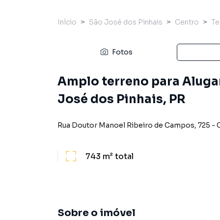
Início
São José dos Pinhais
Centro
Te
Fotos
Amplo terreno para Aluga
José dos Pinhais, PR
Rua Doutor Manoel Ribeiro de Campos
,
725
-
743 m²
total
Sobre o imóvel