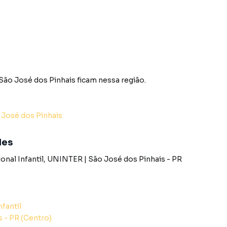
osques, feiras, comércios temporários ou construção
ncial comercial
São José dos Pinhais
ficam nessa região.
em um dos pontos mais movimentados da cidade. Entre
 José dos Pinhais
SO WHATSAPP: (41) 99154-5641
des
onal Infantil
,
UNINTER | São José dos Pinhais - PR
XAS E GARANTIA LOCATÍCIA.
nfantil
os Pinhais? Entre em contato com nossa equipe pelo
 - PR (Centro)