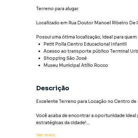
Terreno para alugar.
Localizado
em
Rua Doutor Manoel Ribeiro De
Possui uma ótima localização, ideal para quem
Petit Polla Centro Educacional Infantil
Acesso ao transporte público Terminal Urb
Shopping São José
Museu Municipal Atílio Rocco
Descrição
Excelente Terreno para Locação no Centro de 
Você acaba de encontrar a oportunidade ideal 
estratégicas da cidade!
Este terreno está situado no coração de São Jo
Ver
mais
pedestres e veículos, e cercado por comércio 