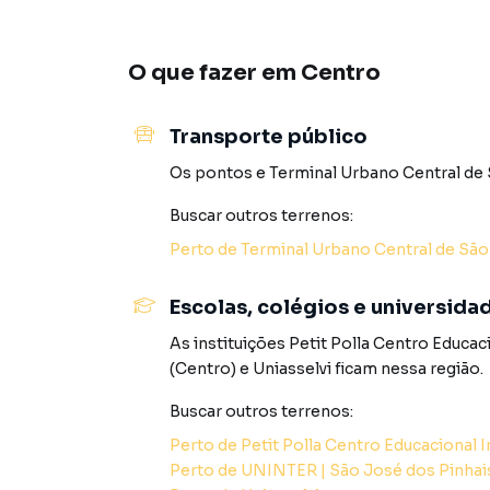
Características do terreno:
O que fazer em
Centro
-Localização central privilegiada
-Terreno plano, com excelente visibilidade
-Ideal para estacionamentos, food trucks, qui
Transporte público
modular
-Região com alta movimentação e grande pote
Os pontos
e
Terminal Urbano Central de 
Buscar outros
terrenos
:
Não perca a chance de posicionar sua marca 
em contato agora e agende uma visita!
Perto de
Terminal Urbano Central de São
AGENDE JÁ SUA VISITA CONOSCO ATRAVÉS DO NOS
Escolas, colégios e universida
As instituições
Petit Polla Centro Educaci
VERIFICAR VALORES DE ALUGUEL BRUTO, TA
(Centro)
e
Uniasselvi
ficam nessa região.
Buscar outros
terrenos
:
Perto de
Petit Polla Centro Educacional I
Não encontrou o que procurava em São José d
Perto de
UNINTER | São José dos Pinhais
telefone (41) 3282-8100.