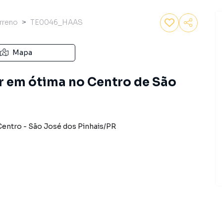
rreno
TE0046_HAAS
Mapa
r em ótima no Centro de São
Centro
-
São José dos Pinhais
/
PR