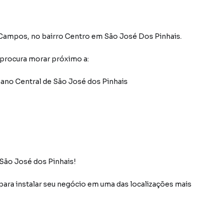
 Campos
,
no bairro Centro
em São José Dos Pinhais
.
 procura morar próximo a:
ano Central de São José dos Pinhais
São José dos Pinhais!
para instalar seu negócio em uma das localizações mais
sé dos Pinhais, com fácil acesso, grande fluxo de
consolidado, bancos, escolas e serviços.