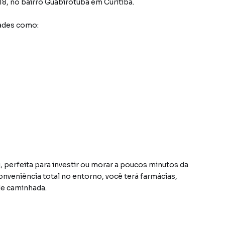
18
,
no bairro Guabirotuba
em Curitiba
.
ades como:
perfeita para investir ou morar a poucos minutos da
veniência total no entorno, você terá farmácias,
de caminhada.
 às principais vias, ao Aeroporto e a ícones da cidade,
idade urbana e rentabilidade, é o endereço ideal para