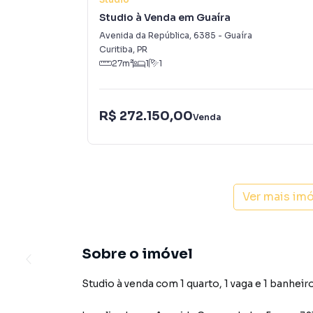
Studio à Venda em Guaíra
Avenida da República
,
6385
-
Guaíra
Curitiba
,
PR
27
m²
1
1
R$ 272.150,00
Venda
Ver mais im
Sobre o imóvel
Studio à venda com 1 quarto, 1 vaga e 1 banheiro