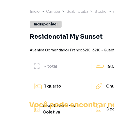
Início
Curitiba
Guabirotuba
Studio
Indisponível
Residencial My Sunset
Avenida Comendador Franco3218
,
3218
-
Guab
-
total
19.
1
quarto
Chu
Você pode encontrar n
Com Lavanderia
De
Coletiva