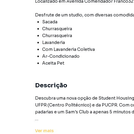
Localizado
em
Avenida Comendador Franco32
Desfrute de
um studio
, com diversas comodid
Sacada
Churrasqueira
Churrasqueira
Lavanderia
Com Lavanderia Coletiva
Ar-Condicionado
Aceita Pet
Descrição
Descubra uma nova opção de Student Housing, 
UFPR (Centro Politécnico) e da PUCPR. Com con
padarias e um Sam's Club a apenas 5 minutos 
A localização estratégica oferece acesso rápido
Ver
mais
como o Jardim Botânico (2,7 km). Unindo pratic