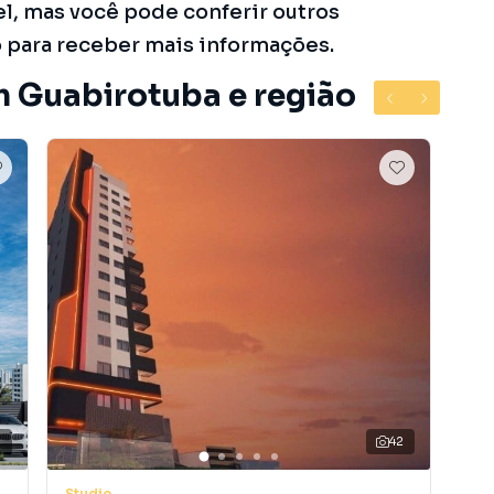
el, mas você pode conferir outros
o para receber mais informações.
m Guabirotuba e região
7
42
Studio
Stu