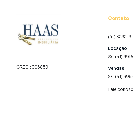
Na Haas Imóveis você consegue vender ou alug
tradicionais. Já vendemos e locamos diversos
Contato
Isso porque temos uma equipe de marketing di
Curitiba, o que aumenta muito o número de c
maior chance de vender ou alugar seu imóvel
(41) 3282-8
programadores, corretores treinados e uma c
Locação
proprietários e inquilinos.
(41) 991
CRECI:
J05859
Vendas
(41) 996
Fale conos