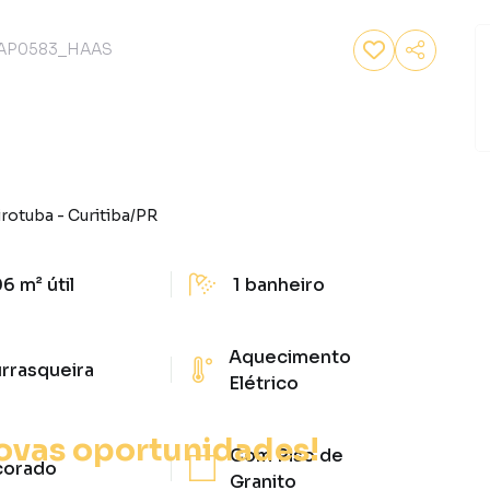
AP0583_HAAS
irotuba
-
Curitiba
/
PR
06 m²
útil
1
banheiro
Aquecimento
rrasqueira
Elétrico
ovas oportunidades!
Com Piso de
corado
Granito