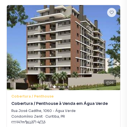
25
Cobertura / Penthouse
Cobertura / Penthouse à Venda em Água Verde
Rua José Cadilhe
,
1060
-
Água Verde
Condomínio Zenit
·
Curitiba
,
PR
147
m²
3
4
3