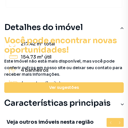
Detalhes do imóvel
Você pode encontrar novas
217.42 m²
total
oportunidades!
154.73 m²
útil
Este imóvel não está mais disponível, mas você pode
conferir outros em nosso site ou deixar seu contato para
4
banheiros
receber mais informações.
4
quartos
(1 suíte)
Ver sugestões
Características principais
Veja outros imóveis nesta região