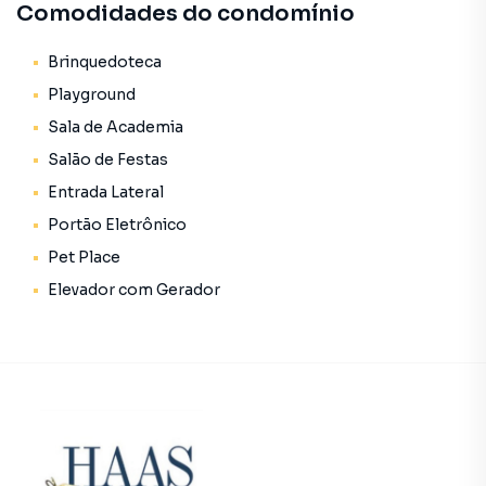
Comodidades do condomínio
- Lavabo, garantindo a conveniência de seus convidados.
- Banheiro social, tornando as manhãs corridas uma coisa
Brinquedoteca
do passado.
Playground
- Lavanderia, tornando as tarefas domésticas mais fáceis e
eficientes.
Sala de Academia
- Um Home Office para atender às necessidades de
Salão de Festas
trabalho ou estudo.
Entrada Lateral
No piso superior, você descobrirá:
Portão Eletrônico
- Um quarto adicional, expandindo suas opções de
Pet Place
acomodação.
Elevador com Gerador
- Outro banheiro social, para maior comodidade.
- Um espaçoso Espaço Gourmet com churrasqueira,
perfeito para encontros e celebrações.
- Uma sala de estar adicional, que pode ser adaptada às
suas preferências.
- Um terraço descoberto, preparado para um spa
relaxante ou uma piscina particular, onde você poderá
relaxar e apreciar as vistas deslumbrantes da cidade.