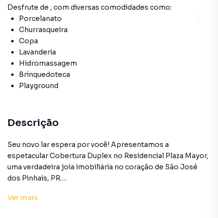
Desfrute de
, com diversas comodidades como:
Porcelanato
Churrasqueira
Copa
Lavanderia
Hidromassagem
Brinquedoteca
Playground
Descrição
Seu novo lar espera por você! Apresentamos a
espetacular Cobertura Duplex no Residencial Plaza Mayor,
uma verdadeira joia imobiliária no coração de São José
dos Pinhais, PR.
Ver
mais
Localização privilegiada é apenas o começo das vantagens
deste imóvel. Situado na Rua Coronel João José