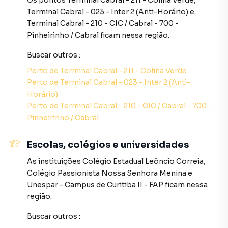
Os pontos
Terminal Cabral - 211 - Colina Verde
,
Terminal Cabral - 023 - Inter 2 (Anti-Horário)
e
Tecnologia Residencial: Porta de entrada equipada com
Terminal Cabral - 210 - CIC / Cabral - 700 -
fechadura eletrônica por senha e infraestrutura nativa
Pinheirinho / Cabral
ficam nessa região.
pronta para ar-condicionado (espera para split) nos
ambientes;
Buscar outros
:
Perto de
Terminal Cabral - 211 - Colina Verde
Vagas Privativas: 2 vagas de garagem seguras, cobertas e
Perto de
Terminal Cabral - 023 - Inter 2 (Anti-
de fácil manobra.
Horário)
Perto de
Terminal Cabral - 210 - CIC / Cabral - 700 -
Infraestrutura de Lazer Monumental & Sustentabilidade
Pinheirinho / Cabral
O Condomínio Gaia estende a experiência do alto padrão
para áreas comuns requintadas, entregues com um
Escolas, colégios e universidades
imponente Estar Social e Hall de Entrada finamente
decorado e mobiliado:
As instituições
Colégio Estadual Leôncio Correia
,
Colégio Passionista Nossa Senhora Menina
e
Complexo Aquático & Wellness: Piscina adulta, piscina
Unespar - Campus de Curitiba II - FAP
ficam nessa
infantil, além de uma relaxante área de Hidromassagem
região.
para o seu descanso;
Buscar outros
:
Celebrações & Alta Gastronomia: Salão de Festas