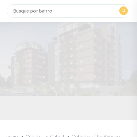
Início
Curitiba
Cabral
Cobertura / Penthouse