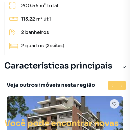
200.56 m²
total
113.22 m²
útil
2
banheiros
2
quartos
(2 suítes)
Características principais
Piscina
Veja outros imóveis nesta região
Salão de Festas
Aceita Pet
Sala de Academia
Você pode encontrar novas