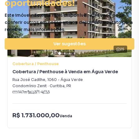
Beach Point
oportunidades!
Este imóvel não está mais disponível, mas você pode
conferir outros em nosso site ou deixar seu contato para
receber mais informações.
Ver sugestões
25
Cobertura / Penthouse
Cobertura / Penthouse à Venda em Água Verde
Rua José Cadilhe
,
1060
-
Água Verde
Condomínio Zenit
·
Curitiba
,
PR
147
m²
3
4
3
R$ 1.731.000,00
Venda