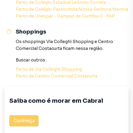
Perto de
Colégio Estadual Leôncio Correia
sofisticado e um elegante Espaço Gourmet totalmente
Perto de
Colégio Passionista Nossa Senhora Menina
equipado para suas recepções;
Perto de
Unespar - Campus de Curitiba II - FAP
Saúde & Movimento: Academia de última geração
Shoppings
perfeitamente estruturada para treinos e Bicicletário
seguro;
Os shoppings
Via Colleghi Shopping
e
Centro
Comercial Costacurta
ficam nessa região.
Business & Conectividade: Sala de Reuniões privativa e
Buscar outros
:
mobiliada para compromissos profissionais sem precisar
sair do condomínio;
Perto de
Via Colleghi Shopping
Perto de
Centro Comercial Costacurta
Universo Infantil & Teen: Playground externo seguro,
Brinquedoteca lúdica para os menores e uma moderna
Sala de Games junto à Sala de Jogos tradicional;
Saiba como é morar em
Cabral
Engenharia Ecológica & Economia: Projeto focado na
sustentabilidade com Painéis de Energia Solar para as
Conheça
áreas comuns, sistema inteligente de reaproveitamento
de água e medidores totalmente individuais de água, luz e