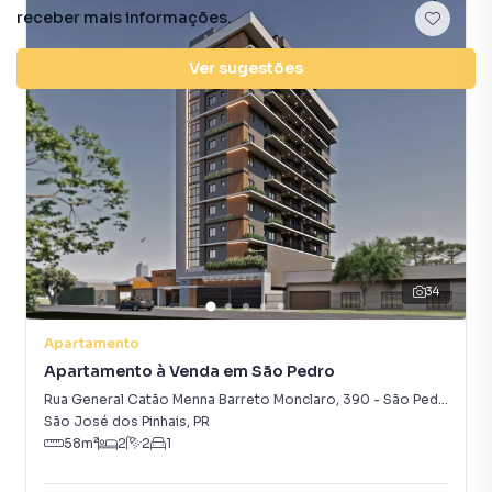
receber mais informações.
Ver sugestões
34
Apartamento
Apartamento à Venda em São Pedro
Rua General Catão Menna Barreto Monclaro
,
390
-
São Pedro
São José dos Pinhais
,
PR
58
m²
2
2
1