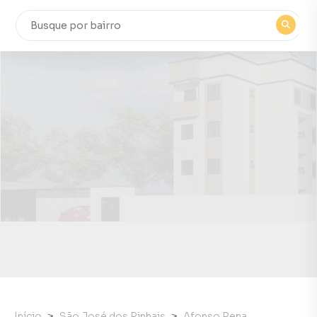
Início
São José dos Pinhais
Afonso Pena