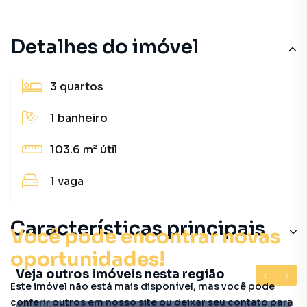
Detalhes do imóvel
3
quartos
1
banheiro
103.6 m²
útil
1
vaga
Características principais
Você pode encontrar novas
oportunidades!
Veja outros imóveis nesta região
Este imóvel não está mais disponível, mas você pode
conferir outros em nosso site ou deixar seu contato para