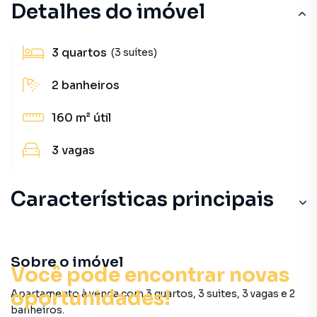
Detalhes do imóvel
3
quartos
(3 suítes)
2
banheiros
160 m²
útil
3
vagas
Características principais
Churrasqueira
SPA
Sobre o imóvel
Você pode encontrar novas
Salão gourmet
oportunidades!
Apartamento à venda com 3 quartos, 3 suites, 3 vagas e 2
banheiros.