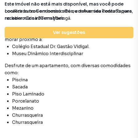
Gourmet
Este imóvel não está mais disponível, mas você pode
conferir outros em nosso site ou deixar seu contato para
Localizado
no Condomínio
Oás
,
em
Avenida Pedro Taques
,
Cozinha
receber mais informações.
no bairro Zona 07
em Maringá
.
Possui uma ótima localização, ideal para quem procura
Ver sugestões
morar próximo a:
Colégio Estadual Dr. Gastão Vidigal.
Museu Dinâmico Interdisciplinar
Desfrute de
um apartamento
, com diversas comodidades
como:
Piscina
Sacada
Piso Laminado
Porcelanato
Mezanino
Churrasqueira
Churrasqueira