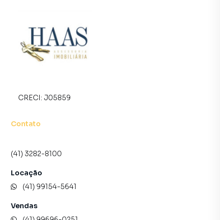
CRECI:
J05859
Contato
(41) 3282-8100
Locação
(41) 99154-5641
Vendas
(41) 99696-0251