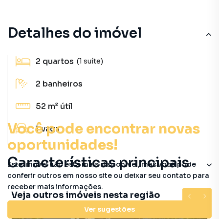
Detalhes do imóvel
2
quartos
(1 suíte)
2
banheiros
52 m²
útil
Você pode encontrar novas
1
vaga
oportunidades!
Características principais
Este imóvel não está mais disponível, mas você pode
conferir outros em nosso site ou deixar seu contato para
receber mais informações.
Veja outros imóveis nesta região
Ver sugestões