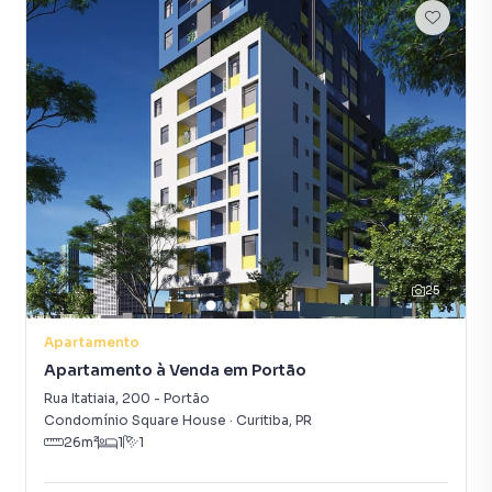
25
Apartamento
Apartamento à Venda em Portão
Rua Itatiaia
,
200
-
Portão
Condomínio Square House
·
Curitiba
,
PR
26
m²
1
1