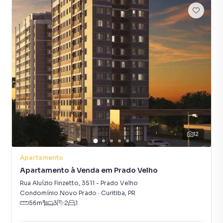
12
Apartamento
Apartamento à Venda em Prado Velho
Rua Aluízio Finzetto
,
3511
-
Prado Velho
Condomínio Novo Prado
·
Curitiba
,
PR
56
m²
3
2
1