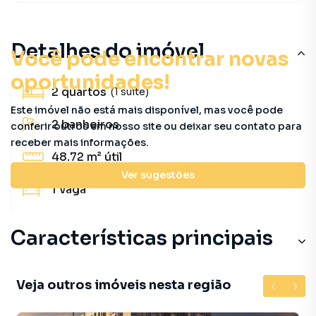
Detalhes do imóvel
Você pode encontrar novas
oportunidades!
2
quartos
(1 suíte)
Este imóvel não está mais disponível, mas você pode
2
banheiros
conferir outros em nosso site ou deixar seu contato para
receber mais informações.
48.72 m²
útil
Ver sugestões
1
vaga
Características principais
Veja outros imóveis nesta região