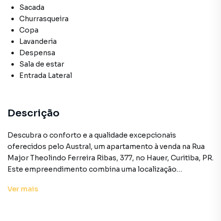
Sacada
Churrasqueira
Copa
Lavanderia
Despensa
Sala de estar
Entrada Lateral
Descrição
Descubra o conforto e a qualidade excepcionais
oferecidos pelo Austral, um apartamento à venda na Rua
Major Theolindo Ferreira Ribas, 377, no Hauer, Curitiba, PR.
Este empreendimento combina uma localização
estratégica com uma série de comodidades para
Ver
mais
proporcionar uma experiência residencial única.
O apartamento, com uma área privativa de 48.72 m², foi