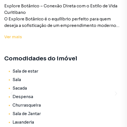
Explore Botânico – Conexão Direta com o Estilo de Vida
Curitibano
O Explore Botânico é o equilíbrio perfeito para quem
deseja a sofisticação de um empreendimento moderno
com a tranquilidade de estar vizinho ao cartão-postal mais
Ver
mais
famoso de Curitiba. Localizado na Avenida Presidente
Affonso Camargo, no Cristo Rei, este condomínio oferece
uma estrutura completa de lazer e apartamentos
Comodidades do imóvel
desenhados para o máximo conforto.
Os Apartamentos: Espaço e Inteligência
Sala de estar
Unidades com plantas versáteis a partir de R$ 675.900,00,
Sala
pensadas para o seu bem-estar:
Sacada
Despensa
Configurações: Opções de 2 e 3 dormitórios;
Churrasqueira
Área Privativa: Unidades com aproximadamente 63,40 m²;
Sala de Jantar
Lavanderia
Ambientes: Distribuição inteligente com integração entre