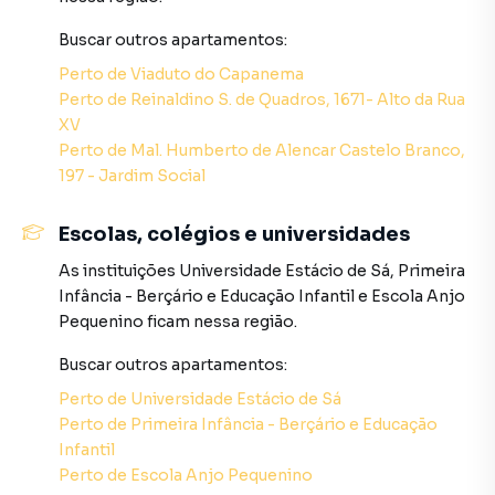
Plantão de Vendas: (41) 98817-9404 / (41) 99696-0251
(Leonardo)
Buscar outros
apartamentos
:
Perto de
Viaduto do Capanema
Atendimento Geral: (41) 3282-8100
Perto de
Reinaldino S. de Quadros, 1671- Alto da Rua
XV
Haas Imóveis – Sua Imobiliária
Perto de
Mal. Humberto de Alencar Castelo Branco,
197 - Jardim Social
Apartamento para Venda em região valorizada do bairro
Escolas, colégios e universidades
Cristo Rei, em Curitiba. Não encontrou o que procurava ou
deseja mais informações sobre Apartamento em
As instituições
Universidade Estácio de Sá
,
Primeira
Curitiba? Entre em contato com nossa equipe pelo
Infância - Berçário e Educação Infantil
e
Escola Anjo
telefone (41) 3282-8100.
Pequenino
ficam nessa região.
Buscar outros
apartamentos
:
A Haas Imóveis tem mais opções de apartamentos, casas
residenciais e comerciais, sobrados, terrenos, lojas e
Perto de
Universidade Estácio de Sá
barracões para venda ou locação, além de
Perto de
Primeira Infância - Berçário e Educação
empreendimentos em construção ou lançamentos na
Infantil
planta em Cristo Rei e em outras regiões de Curitiba. Aqui
Perto de
Escola Anjo Pequenino