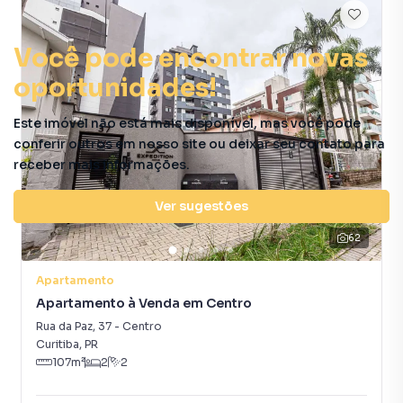
Você pode encontrar novas
oportunidades!
Este imóvel não está mais disponível, mas você pode
conferir outros em nosso site ou deixar seu contato para
receber mais informações.
Ver sugestões
62
Apartamento
Apartamento à Venda em Centro
Rua da Paz
,
37
-
Centro
Curitiba
,
PR
107
m²
2
2