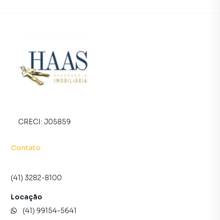
uma equipe de marketing digital focada em produzir
campanhas específicas para Curitiba, o que aumenta muito
o número de contatos interessados e tendo como
consequência uma maior chance de vender ou alugar seu
imóvel mais rápido. Contamos também com um time de
programadores, corretores treinados e uma central de
atendimento preparada para atender proprietários e
inquilinos.
CRECI:
J05859
Contato
(41) 3282-8100
Locação
(41) 99154-5641