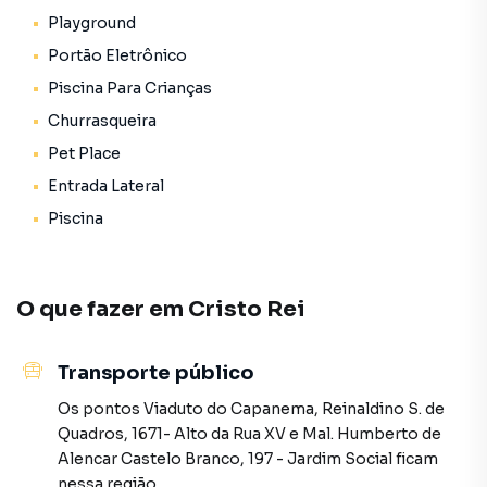
Playground
Localização Imbatível: Cristo Rei
Morar na Av. Pres. Affonso Camargo, 1773, é ter o privilégio
Portão Eletrônico
de estar em um dos bairros mais valorizados de Curitiba:
Piscina Para Crianças
Churrasqueira
Lazer ao Ar Livre: A poucos minutos de caminhada do
Jardim Botânico;
Pet Place
Entrada Lateral
Facilidades: Região cercada pelos melhores
Piscina
supermercados (Angeloni e Condor), farmácias, agências
bancárias e escolas de renome;
Gastronomia: Acesso rápido a uma variedade de
O que fazer em
Cristo Rei
restaurantes, pizzarias e cafés tradicionais do bairro;
Transporte público
Mobilidade: Localização estratégica com fácil acesso ao
Centro e aos principais eixos de transporte da cidade.
Os pontos
Viaduto do Capanema
,
Reinaldino S. de
Quadros, 1671- Alto da Rua XV
e
Mal. Humberto de
Explore uma nova forma de viver Curitiba.
Alencar Castelo Branco, 197 - Jardim Social
ficam
nessa região.