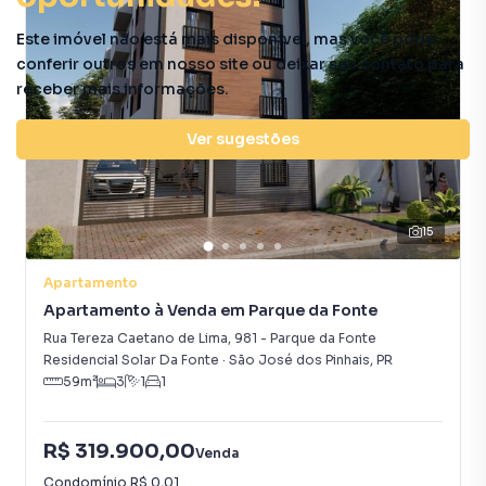
Este imóvel não está mais disponível, mas você pode
conferir outros em nosso site ou deixar seu contato para
receber mais informações.
Ver sugestões
15
Apartamento
Apartamento à Venda em Parque da Fonte
Rua Tereza Caetano de Lima
,
981
-
Parque da Fonte
Residencial Solar Da Fonte
·
São José dos Pinhais
,
PR
59
m²
3
1
1
R$ 319.900,00
Venda
Condomínio
R$ 0,01