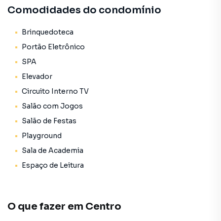
- **Elevador**
Comodidades do condomínio
- **Espaço gourmet**
- **Estar social**
Brinquedoteca
- **Guarita de segurança**
Portão Eletrônico
- **Hall de entrada decorado e mobiliado**
- **Hidromassagem**
SPA
- **Internet**
Elevador
- **Lounge**
Circuito Interno TV
- **Playground**
- **Pub**
Salão com Jogos
- **Reaproveitamento de água**
Salão de Festas
- **Rooftop**
Playground
- **Sala de games**
- **Sala de jogos**
Sala de Academia
- **Sala de reunião**
Espaço de Leitura
- **Salão de festas**
- **Solarium**
- **Spa**
O que fazer em
Centro
Esses recursos oferecem uma excelente qualidade de vida,