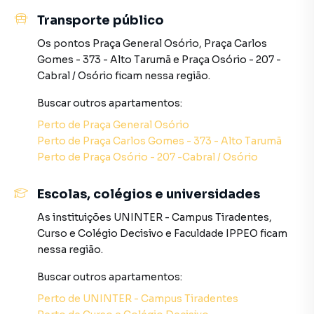
com diversas opções de lazer sem sair de casa, além de
Transporte público
comodidades como o **reaproveitamento de água**,
Os pontos
Praça General Osório
,
Praça Carlos
promovendo sustentabilidade.
Gomes - 373 - Alto Tarumã
e
Praça Osório - 207 -
Cabral / Osório
ficam nessa região.
### Localização e Comércios Próximos
Buscar outros
apartamentos
:
A localização no **Centro de Curitiba** coloca o **Cena
Living** em um ponto privilegiado da cidade. A região
Perto de
Praça General Osório
oferece uma ampla variedade de **comércios** e
Perto de
Praça Carlos Gomes - 373 - Alto Tarumã
**serviços** nas proximidades, como
Perto de
Praça Osório - 207 -Cabral / Osório
**supermercados**, **farmácias**, **restaurantes**,
**bancos**, **escolas** e muito mais. A área central
Escolas, colégios e universidades
garante fácil acesso ao transporte público e uma
As instituições
UNINTER - Campus Tiradentes
,
excelente conectividade com as principais ruas e avenidas
Curso e Colégio Decisivo
e
Faculdade IPPEO
ficam
da cidade. Além disso, pontos turísticos e culturais, como
nessa região.
o **Museu Oscar Niemeyer**, o **Teatro Guaíra** e a
**Praça Tiradentes**, estão a poucos minutos de
Buscar outros
apartamentos
:
distância, proporcionando lazer e cultura de fácil acesso.
Perto de
UNINTER - Campus Tiradentes