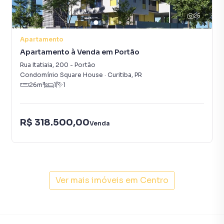
25
Apartamento
Apartamento à Venda em Portão
Rua Itatiaia
,
200
-
Portão
Condomínio Square House
·
Curitiba
,
PR
26
m²
1
1
R$ 318.500,00
Venda
Ver mais imóveis em
Centro