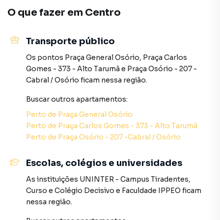
deseja mais informações sobre Apartamento em
O que fazer em
Centro
Curitiba? Entre em contato com nossa equipe pelo
telefone (41) 3282-8100.
Transporte público
A Haas Imóveis tem mais opções de apartamentos, casas
Os pontos
Praça General Osório
,
Praça Carlos
residenciais e comerciais, sobrados, terrenos, lojas e
Gomes - 373 - Alto Tarumã
e
Praça Osório - 207 -
barracões para venda ou locação, além de
Cabral / Osório
ficam nessa região.
empreendimentos em construção ou lançamentos na
Buscar outros
apartamentos
:
planta em Centro e em outras regiões de Curitiba. Aqui
você encontra milhares de ofertas para encontrar o imóvel
Perto de
Praça General Osório
que mais combina com seu estilo de vida.
Perto de
Praça Carlos Gomes - 373 - Alto Tarumã
Perto de
Praça Osório - 207 -Cabral / Osório
Negocie seu imóvel de forma totalmente online, com
segurança e tranquilidade. Na Haas Imóveis você consegue
Escolas, colégios e universidades
comprar ou alugar um imóvel em Curitiba mesmo não
estando na cidade e com a praticidade de fazer tudo
As instituições
UNINTER - Campus Tiradentes
,
online, direto do seu computador ou smartphone. Nós
Curso e Colégio Decisivo
e
Faculdade IPPEO
ficam
criamos soluções inovadoras para simplificar a relação de
nessa região.
proprietários, inquilinos e compradores com o mercado