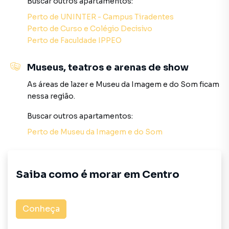
Buscar outros
apartamentos
:
imobiliário.
Perto de
UNINTER - Campus Tiradentes
Anuncie seu imóvel! É fácil, rápido e gratuito! A Haas
Perto de
Curso e Colégio Decisivo
Imóveis é uma imobiliária digital com imóveis em diversas
Perto de
Faculdade IPPEO
cidades do Brasil, incluindo Curitiba.
Museus, teatros e arenas de show
Na Haas Imóveis você consegue vender ou alugar seu
As áreas de lazer
e
Museu da Imagem e do Som
ficam
imóvel muito mais rápido do que em imobiliárias
nessa região.
tradicionais. Já vendemos e locamos diversos imóveis em
Curitiba, especialmente em Centro. Isso porque temos
Buscar outros
apartamentos
:
uma equipe de marketing digital focada em produzir
Perto de
Museu da Imagem e do Som
campanhas específicas para Curitiba, o que aumenta muito
o número de contatos interessados e tendo como
consequência uma maior chance de vender ou alugar seu
imóvel mais rápido. Contamos também com um time de
Saiba como é morar em
Centro
programadores, corretores treinados e uma central de
atendimento preparada para atender proprietários e
inquilinos.
Conheça