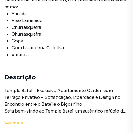
Desfrute de
um apartamento
, com diversas comodidades
como:
Sacada
Piso Laminado
Churrasqueira
Churrasqueira
Copa
Com Lavanderia Coletiva
Varanda
Descrição
Temple Batel – Exclusivo Apartamento Garden com
Terraço Privativo – Sofisticação, Liberdade e Design no
Encontro entre o Batel e o Bigorrilho
Seja bem-vindo ao Temple Batel, um autêntico refúgio de
sofisticação urbana localizado na prestigiada Rua Capitão
Ver
mais
Souza Franco. Perfeitamente posicionado no ponto de
encontro mais cobiçado entre o Batel e o Bigorrilho