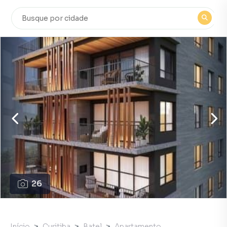
26
Início
Curitiba
Batel
Apartamento