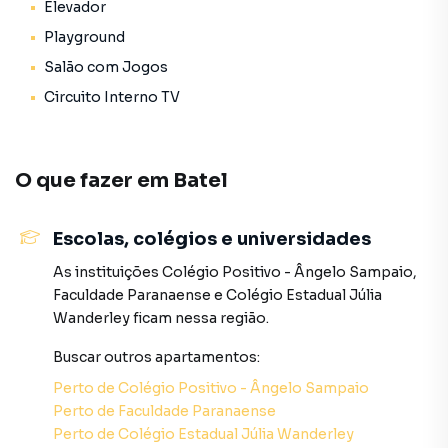
Elevador
estilo;
Playground
Praticidade e Conveniência: Estrutura moderna com
Salão com Jogos
Lavanderia Coletiva totalmente equipada, otimizando as
Circuito Interno TV
tarefas domésticas e o espaço interno do seu
apartamento;
O que fazer em
Batel
Tecnologia e Segurança: Elevadores de última geração
rápidos e silenciosos, além de portão eletrônico, entrada
lateral protegida e sistema de segurança monitorada para
Escolas, colégios e universidades
garantir total tranquilidade no cotidiano.
As instituições
Colégio Positivo - Ângelo Sampaio
,
Localização Nobre: O Melhor de Curitiba ao Seu Alcance
Faculdade Paranaense
e
Colégio Estadual Júlia
Viver na Rua Capitão Souza Franco é ter o privilégio de
Wanderley
ficam nessa região.
caminhar a pé em direção ao que há de melhor em
Buscar outros
apartamentos
:
gastronomia, cultura e lazer na capital:
Perto de
Colégio Positivo - Ângelo Sampaio
Eixo Gastronômico e Lazer: A poucos passos da charmosa
Perto de
Faculdade Paranaense
Praça da Espanha, dos principais shopping centers da
Perto de
Colégio Estadual Júlia Wanderley