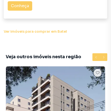
Garanta o seu espaço no empreendimento mais exclusivo
Conheça
e sofisticado do Bigorrilho.
Plantão de Vendas Especializado: (41) 99696-0251 / (41)
98817-9404 (Leonardo)
Ver imóveis
para comprar em Batel
Atendimento Geral: (41) 3282-8100
Haas Imóveis – Sua Imobiliária
Veja outros imóveis nesta região
Apartamento para Venda em região valorizada do bairro
Batel, em Curitiba. Não encontrou o que procurava ou
deseja mais informações sobre Apartamento em
Curitiba? Entre em contato com nossa equipe pelo
telefone (41) 3282-8100.
A Haas Imóveis tem mais opções de apartamentos, casas
residenciais e comerciais, sobrados, terrenos, lojas e