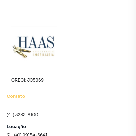
imóvel muito mais rápido do que em imobiliárias
tradicionais. Já vendemos e locamos diversos imóveis em
Curitiba, especialmente em Batel. Isso porque temos uma
equipe de marketing digital focada em produzir
campanhas específicas para Curitiba, o que aumenta muito
o número de contatos interessados e tendo como
consequência uma maior chance de vender ou alugar seu
imóvel mais rápido. Contamos também com um time de
programadores, corretores treinados e uma central de
atendimento preparada para atender proprietários e
inquilinos.
CRECI:
J05859
Contato
(41) 3282-8100
Locação
(41) 99154-5641