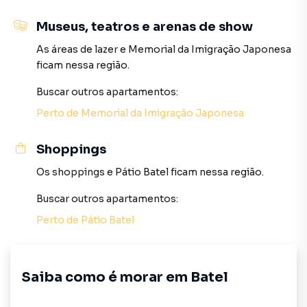
região e cercado pelos restaurantes, bares e cafés mais
premiados da cidade;
Museus, teatros e arenas de show
As áreas de lazer
e
Memorial da Imigração Japonesa
Conveniência Absoluta: Rodeado por uma rede de serviços
ficam nessa região.
de altíssimo padrão, incluindo supermercados gourmet,
farmácias de rede, agências bancárias e boutiques
Buscar outros
apartamentos
:
exclusivas;
Perto de
Memorial da Imigração Japonesa
Mobilidade de Vanguarda: Fácil acesso aos principais eixos
de transporte público, vias estruturais e ciclovias da
Shoppings
capital, garantindo um deslocamento ágil para qualquer
Os shoppings
e
Pátio Batel
ficam nessa região.
região de Curitiba.
Buscar outros
apartamentos
:
Pronto para Morar
Perto de
Pátio Batel
Com as obras totalmente concluídas e o empreendimento
finalizado, esta é a oportunidade imediata de garantir o seu
apartamento pronto, com segurança jurídica e alto
potencial de valorização em uma região de altíssima
Saiba como é morar em
Batel
demanda.