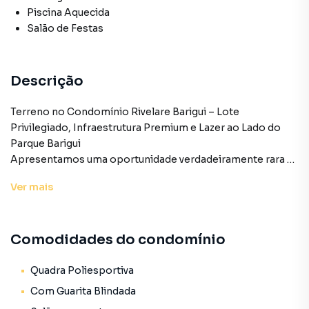
Piscina Aquecida
Salão de Festas
Descrição
Terreno no Condomínio Rivelare Barigui – Lote
Privilegiado, Infraestrutura Premium e Lazer ao Lado do
Parque Barigui
Apresentamos uma oportunidade verdadeiramente rara e
exclusiva no mercado imobiliário de Curitiba. Este terreno
Ver
mais
de 303,33 m² de área total (Lote Número 1) está situado
dentro do aclamado Condomínio Rivelare Barigui.
Localizado estrategicamente em uma das regiões mais
Comodidades do condomínio
nobres, valorizadas e desejadas da cidade, o lote oferece a
base perfeita para quem deseja construir uma residência
de grife, combinando o máximo de privacidade, segurança
Quadra Poliesportiva
e contato direto com a natureza.
Com Guarita Blindada