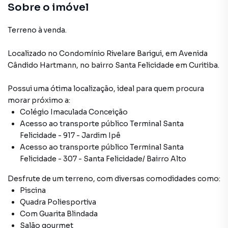
Com Guarita Blindada
Sobre o imóvel
Piscina Aquecida
Terreno à venda.
Piscina
Localizado
no Condomínio
Rivelare Barigui
,
em
Avenida
Cândido Hartmann
,
no bairro Santa Felicidade
em Curitiba
.
Salão de Festas
Possui uma ótima localização, ideal para quem procura
morar próximo a:
Colégio Imaculada Conceição
Acesso ao transporte público Terminal Santa
Felicidade - 917 - Jardim Ipê
Acesso ao transporte público Terminal Santa
Felicidade - 307 - Santa Felicidade/ Bairro Alto
Desfrute de
um terreno
, com diversas comodidades como:
Piscina
Quadra Poliesportiva
Com Guarita Blindada
Salão gourmet