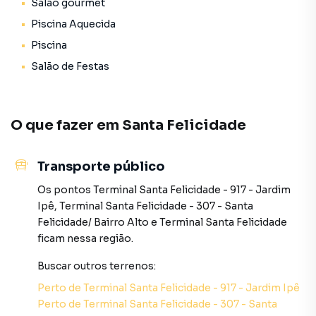
Salão gourmet
O Empreendimento: Projetos de Vanguarda e
Piscina Aquecida
Conectividade
O Rivelare Barigui foi planejado para abrigar residências
Piscina
icônicas, oferecendo versatilidade construtiva e conceitos
Salão de Festas
modernos de moradia:
Projetos Sugeridos: Flexibilidade para implantação de até
4 tipos de casas conceituais, com metragens privativas
O que fazer em
Santa Felicidade
variando de 290 m² a 400 m²;
Transporte público
Configuração Familiar: Projetos desenhados para
acomodar até 4 suítes/quartos amplos com absoluto
Os pontos
Terminal Santa Felicidade - 917 - Jardim
conforto;
Ipê
,
Terminal Santa Felicidade - 307 - Santa
Felicidade/ Bairro Alto
e
Terminal Santa Felicidade
Estacionamento: Capacidade técnica para abrigar de 2 a 6
ficam nessa região.
vagas de garagem cobertas e seguras por residência.
Buscar outros
terrenos
:
Arquitetura Sugerida: Integração e Natureza Particular
Perto de
Terminal Santa Felicidade - 917 - Jardim Ipê
Os layouts das casas no condomínio valorizam a amplitude
Perto de
Terminal Santa Felicidade - 307 - Santa