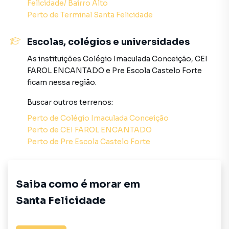
e a fusão perfeita entre os ambientes internos e externos:
Felicidade/ Bairro Alto
Perto de
Terminal Santa Felicidade
Living Conceito: Amplo living perfeitamente integrado
com a cozinha, expandindo a iluminação natural e o
Escolas, colégios e universidades
convívio familiar;
As instituições
Colégio Imaculada Conceição
,
CEI
FAROL ENCANTADO
e
Pre Escola Castelo Forte
Integração Gourmet: Opção de living estendido e
ficam nessa região.
totalmente integrado ao espaço gourmet;
Buscar outros
terrenos
:
Quintal Privativo: Amplo jardim particular nos fundos da
Perto de
Colégio Imaculada Conceição
residência, desenhado com conectividade direta ao
Perto de
CEI FAROL ENCANTADO
espaço gourmet para criar um oásis de lazer ao ar livre.
Perto de
Pre Escola Castelo Forte
Infraestrutura de Lazer Completa e de Alto Padrão
O condomínio-clube entrega uma estrutura de
entretenimento e bem-estar impecável para todas as
Saiba como é morar em
idades:
Santa Felicidade
Complexo Aquático: Maravilhosa Piscina Aquecida e
Coberta, ideal para uso em qualquer estação do ano com