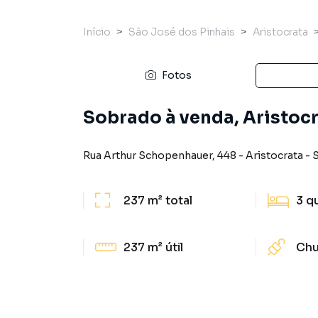
Início
São José dos Pinhais
Aristocrata
Fotos
Sobrado à venda, Aristocr
Rua Arthur Schopenhauer
,
448
-
Aristocrata
-
S
237 m²
total
3
q
237 m²
útil
Chu