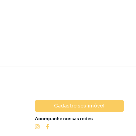
R$ 1.697.5
 1.100.000,00
Venda
Condomínio
R$ 0
Cadastre seu imóvel
Acompanhe nossas redes