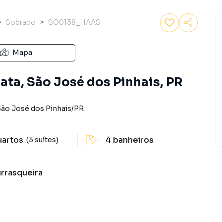
Sobrado
SO0138_HAAS
Mapa
ata, São José dos Pinhais, PR
ão José dos Pinhais
/
PR
uartos
4
banheiros
(3 suítes)
rrasqueira