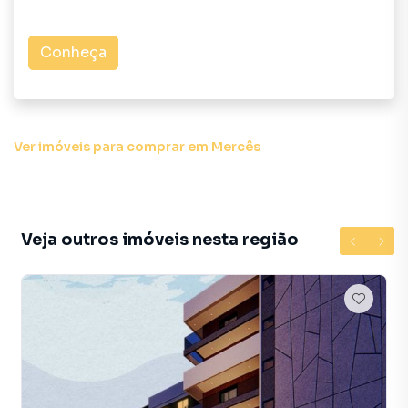
exclusivo (220V / 5400W) na garagem para recarga de
carro elétrico.
Conheça
Lazer de Club Resort e Convivência no Térreo
As áreas comuns são entregues totalmente mobiliadas,
decoradas e climatizadas, oferecendo espaços sociais de
altíssimo nível:
Ver imóveis
para comprar em Mercês
Complexo de Piscinas: Piscina externa e piscina coberta
aquecida (via sistema de trocador de calor) equipada com
jatos para nado contra a correnteza;
Veja outros imóveis nesta região
Saúde e Convivência: Academia profissional com piso
vinílico, espaço gourmet finamente decorado, salão de
festas com terraço integrado, brinquedoteca e um
aconchegante espaço de leitura.
Localização Privilegiada no Bairro Mercês
Morar nas Mercês é desfrutar de uma atmosfera