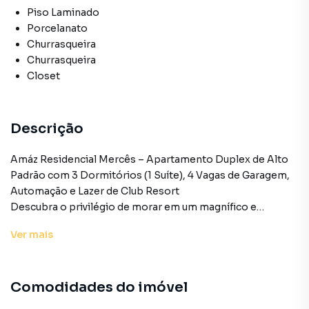
Piso Laminado
Porcelanato
Churrasqueira
Churrasqueira
Closet
Descrição
Amáz Residencial Mercês – Apartamento Duplex de Alto
Padrão com 3 Dormitórios (1 Suíte), 4 Vagas de Garagem,
Automação e Lazer de Club Resort
Descubra o privilégio de morar em um magnífico e
sofisticado apartamento duplex no Amáz Residencial.
Ver
mais
Situado na prestigiada Rua Fernando Simas, no coração do
bairro Mercês — uma das regiões mais nobres, seguras e
valorizadas de Curitiba - PR —, este imóvel foi projetado
Comodidades do imóvel
com maestria em dois pavimentos fluídos para famílias
que exigem o máximo em espaço, privacidade e