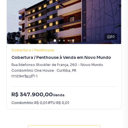
residencial encantadora, estando a poucos minutos do
Batel e do Centro de Curitiba:
Eixo Gastronômico e Lazer: Proximidade com as melhores
panificadoras gourmet, praças tradicionais (como a Praça
da Ucrânia) e acesso facilitado aos parques Barigui e Tingui;
30
Conveniência de Elite: Região cercada por supermercados
Cobertura / Penthouse
premium, hospitais de referência, escolas de renome e
Cobertura / Penthouse à Venda em Novo Mundo
comércios de alto padrão, garantindo total praticidade no
Rua Ildefonso Stockler de França
,
260
-
Novo Mundo
dia a dia.
Condomínio One House
·
Curitiba
,
PR
29
m²
1
1
Abra as portas para o ápice do espaço e do conforto em
um dos bairros mais charmosos de Curitiba.
R$ 347.900,00
Venda
Plantão de Vendas: (41) 99696-0251 / (41) 98817-9404
Condomínio
R$ 0,01
·
IPTU
R$ 0,01
(Leonardo)
Central de Atendimento: (41) 3282-8100