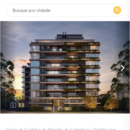
33
Início
Curitiba
Mercês
Cobertura / Penthouse