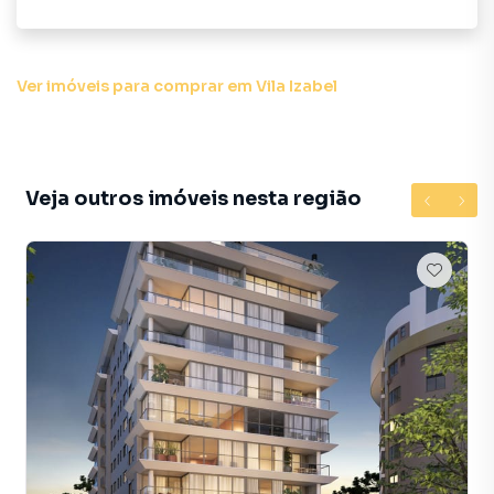
criamos soluções inovadoras para simplificar a relação de
proprietários, inquilinos e compradores com o mercado
imobiliário.
Ver imóveis
para comprar em Vila Izabel
Anuncie seu imóvel! É fácil, rápido e gratuito! A Haas
Imóveis é uma imobiliária digital com imóveis em diversas
cidades do Brasil, incluindo Curitiba.
Veja outros imóveis nesta região
Na Haas Imóveis você consegue vender ou alugar seu
imóvel muito mais rápido do que em imobiliárias
tradicionais. Já vendemos e locamos diversos imóveis em
Curitiba, especialmente em Vila Izabel. Isso porque temos
uma equipe de marketing digital focada em produzir
campanhas específicas para Curitiba, o que aumenta muito
o número de contatos interessados e tendo como
consequência uma maior chance de vender ou alugar seu
imóvel mais rápido. Contamos também com um time de
programadores, corretores treinados e uma central de
atendimento preparada para atender proprietários e