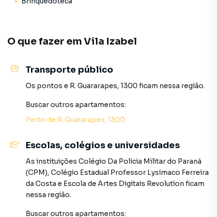
Brinquedoteca
### Serviços e Comércios Próximos
O bairro Água Verde é conhecido por sua infraestrutura
O que fazer em
Vila Izabel
completa, sendo uma das regiões mais valorizadas de
Curitiba. Nas proximidades, os moradores do *Villa
Boreal* encontrarão:
Transporte público
- Supermercados e panificadoras de renome;
- Escolas e colégios de qualidade;
Os pontos
e
R. Guararapes, 1300
ficam nessa região.
- Diversas opções de restaurantes e cafeterias;
Buscar outros
apartamentos
:
- Farmácias, clínicas médicas e hospitais;
- Lojas, academias, e salões de beleza;
Perto de
R. Guararapes, 1300
- Fácil acesso ao transporte público e vias importantes da
cidade.
Escolas, colégios e universidades
As instituições
Colégio Da Polícia Militar do Paraná
Com sua localização estratégica e todas as comodidades,
(CPM)
,
Colégio Estadual Professor Lysímaco Ferreira
o *Residencial Villa Boreal* é ideal para quem deseja viver
da Costa
e
Escola de Artes Digitais Revolution
ficam
com conforto, segurança e praticidade em uma das
nessa região.
melhores regiões de Curitiba.
Buscar outros
apartamentos
: