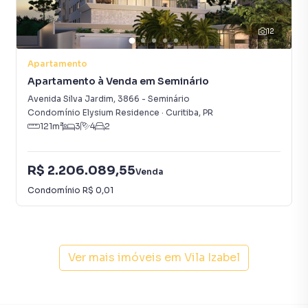
inquilinos.
12
Apartamento
Apartamento à Venda em Seminário
Avenida Silva Jardim
,
3866
-
Seminário
Condomínio Elysium Residence
·
Curitiba
,
PR
121
m²
3
4
2
R$ 2.206.089,55
Venda
Condomínio
R$ 0,01
Ver mais imóveis em
Vila Izabel