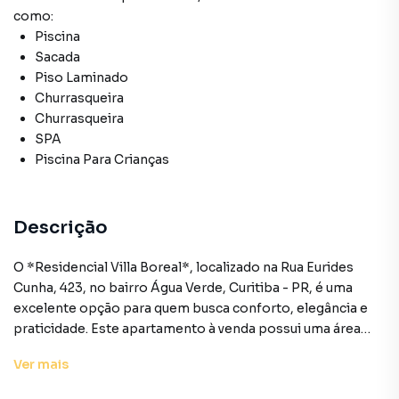
como:
Piscina
Sacada
Piso Laminado
Churrasqueira
Churrasqueira
SPA
Piscina Para Crianças
Descrição
O *Residencial Villa Boreal*, localizado na Rua Eurides
Cunha, 423, no bairro Água Verde, Curitiba - PR, é uma
excelente opção para quem busca conforto, elegância e
praticidade. Este apartamento à venda possui uma área
privativa de 125,69 m² e uma área total de 211,07 m²,
Ver
mais
oferecendo espaço e sofisticação.