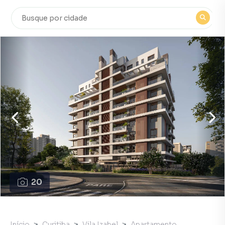
20
Início
Curitiba
Vila Izabel
Apartamento