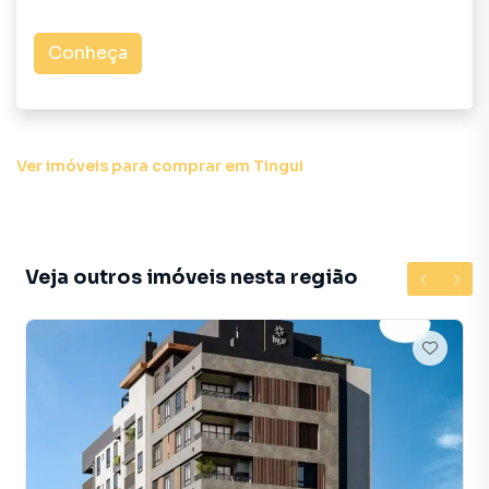
deseja mais informações sobre Apartamento em
Curitiba? Entre em contato com nossa equipe pelo
Conheça
telefone (41) 3282-8100.
A Haas Imóveis tem mais opções de apartamentos, casas
residenciais e comerciais, sobrados, terrenos, lojas e
barracões para venda ou locação, além de
Ver imóveis
para comprar em Tingui
empreendimentos em construção ou lançamentos na
planta em Tingui e em outras regiões de Curitiba. Aqui você
encontra milhares de ofertas para encontrar o imóvel que
mais combina com seu estilo de vida.
Veja outros imóveis nesta região
Negocie seu imóvel de forma totalmente online, com
segurança e tranquilidade. Na Haas Imóveis você consegue
comprar ou alugar um imóvel em Curitiba mesmo não
estando na cidade e com a praticidade de fazer tudo
online, direto do seu computador ou smartphone. Nós
criamos soluções inovadoras para simplificar a relação de
proprietários, inquilinos e compradores com o mercado
imobiliário.