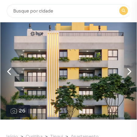
26
Início
Curitiba
Tingui
Apartamento