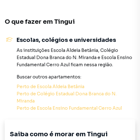
vasta rede de comércios, incluindo supermercados,
colégios de renome, farmácias e unidades de saúde, além
de estar cercado por excelentes opções gastronômicas e
O que fazer em
Tingui
áreas verdes.
Escolas, colégios e universidades
Esta é a oportunidade de garantir um imóvel em uma
região valorizada, com toda a segurança e inovação que
As instituições
Escola Aldeia Betânia
,
Colégio
você merece. Agende sua visita e conheça o seu futuro
Estadual Dona Branca do N. Miranda
e
Escola Ensino
endereço!
Fundamental Cerro Azul
ficam nessa região.
Plantão de Vendas: (41) 98817-9404 / (41) 99876-0513
Buscar outros
apartamentos
:
(Leonardo)
Perto de
Escola Aldeia Betânia
Atendimento Geral: (41) 3282-8100
Perto de
Colégio Estadual Dona Branca do N.
Miranda
Haas Imóveis – Sua Imobiliária.
Perto de
Escola Ensino Fundamental Cerro Azul
Apartamento para Venda em região valorizada do bairro
Saiba como é morar em
Tingui
Tingui, em Curitiba. Não encontrou o que procurava ou