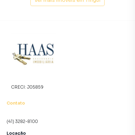
Ver mais imóveis em
Tingui
CRECI:
J05859
Contato
(41) 3282-8100
Locação