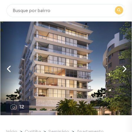
12
Início
Curitiba
Seminário
Apartamento