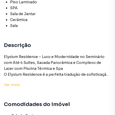
Piso Laminado
SPA
Sala de Jantar
Cerâmica
Sala
Descrição
Elysium Residence – Luxo e Modernidade no Seminário
com Até 4 Suítes, Sacada Panorâmica e Complexo de
Lazer com Piscina Térmica e Spa
O Elysium Residence é a perfeita tradução de sofisticação,
imponência e conforto residencial contemporâneo.
Ver
mais
Localizado estrategicamente na prestigiada Avenida Silva
Jardim, 3866, no coração do nobre bairro Seminário, em
Curitiba - PR, este empreendimento destaca-se por sua
Comodidades do imóvel
arquitetura de vanguarda e pelo planejamento milimétrico
de seus espaços. O endereço definitivo para famílias que