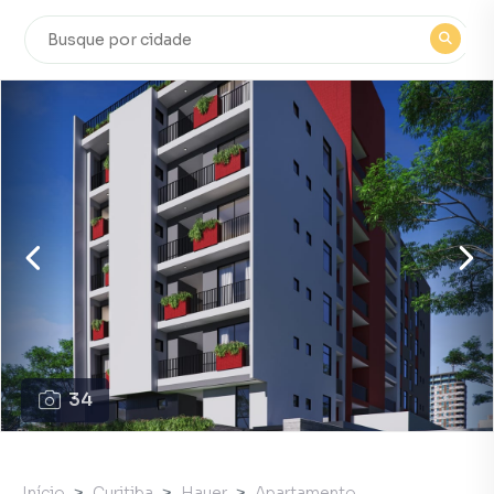
34
Início
Curitiba
Hauer
Apartamento