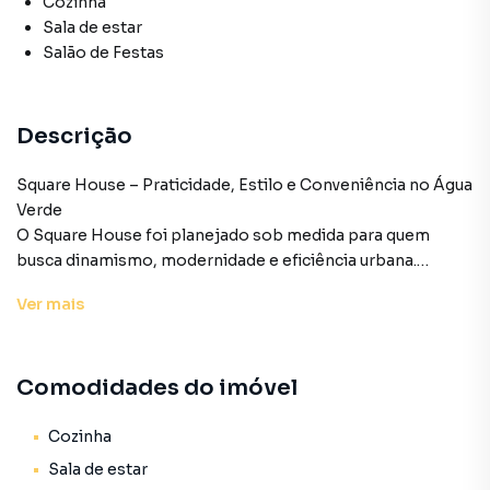
Cozinha
Sala de estar
Salão de Festas
Descrição
Square House – Praticidade, Estilo e Conveniência no Água
Verde
O Square House foi planejado sob medida para quem
busca dinamismo, modernidade e eficiência urbana.
Localizado no coração do Água Verde, um dos bairros mais
Ver
mais
nobres, valorizados e desejados de Curitiba, este
empreendimento combina apartamentos confortáveis
com uma infraestrutura inteligente de lazer e serviços
Comodidades do imóvel
comuns, tornando-se a escolha perfeita tanto para
moradia quanto para um investimento seguro e de alta
liquidez.
Cozinha
Sala de estar
Infraestrutura Moderna: Conectividade e Bem-Estar