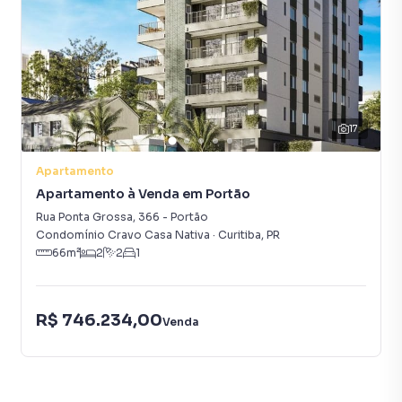
Mobilidade Fluida: Conexão rápida e fácil com os
principais eixos viários da cidade, com excelente
infraestrutura de transporte público para o Centro e
demais bairros.
17
Conquiste o estilo de vida prático e sofisticado que só o
Água Verde pode oferecer.
Apartamento
Apartamento à Venda em Portão
Plantão de Vendas: (41) 99696-0251 / (41) 98817-9404
Rua Ponta Grossa
,
366
-
Portão
(Leonardo)
Condomínio Cravo Casa Nativa
·
Curitiba
,
PR
66
m²
2
2
1
Atendimento Geral: (41) 3282-8100
Haas Imóveis – Sua Imobiliária
R$ 746.234,00
Venda
Apartamento para Venda em região valorizada do bairro
Hauer, em Curitiba. Não encontrou o que procurava ou