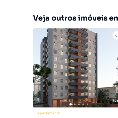
A Haas Imóveis é a sua imobiliária digital em
compre seu imóvel de forma segura, rápida e t
Veja outros imóveis e
Deseja comprar ou alugar no Bacacheri? Nossa 
campanhas focadas na região, garantindo visibi
com quem domina o mercado digital!
Apartamento para Venda em região valorizada 
procurava ou deseja mais informações sobre
equipe pelo telefone (41) 3282-8100.
A Haas Imóveis tem mais opções de apartament
terrenos, lojas e barracões para venda ou l
lançamentos na planta em Bacacheri e em outra
ofertas para encontrar o imóvel que mais comb
2
Negocie seu imóvel de forma totalmente onlin
Apartamento
consegue comprar ou alugar um imóvel em Cur