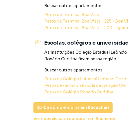
Buscar outros
apartamentos
:
Social: Hall de entrada decorado, salão de fe
Perto de
Terminal Boa Vista
Perto de
Terminal Boa Vista - 225 - Boa V
Sustentabilidade: Sistema de reaproveitamento
Perto de
Terminal Boa Vista - 200-Ligeir
Localização e Estilo de Vida:
Escolas, colégios e universida
O bairro Bacacheri é reconhecido por sua atmos
Solare di Vincenza, você estará a poucos min
As instituições
Colégio Estadual Leôncio
lazer da cidade. Além disso, a região oferece 
Rosário Curitiba
ficam nessa região.
renome e um diversificado eixo gastronômico, 
alcance.
Buscar outros
apartamentos
:
Perto de
Colégio Estadual Leôncio Corre
Agende sua Visita e Conheça seu Novo Lar!
Perto de
Aerocon Escola de Aviação Civil
Aproveite esta oportunidade única de morar 
Perto de
Colégio Rosário Curitiba
contato e fale com um de nossos consultores.
Saiba como é morar em
Bacacheri
Plantão de Vendas: (41) 98817-9404 / (41) 996
Ver imóveis
para comprar em Bacacheri
Atendimento Geral: (41) 3282-8100