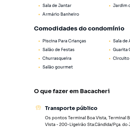
Sala de Jantar
Jardim 
Dormitórios: 2 quartos amplos, sendo 1 suíte pr
Armário Banheiro
Banheiros: 2 banheiros no total, com o difere
frios;
Comodidades do condomínio
Convivência: Sala de estar e jantar integrada
Piscina Para Crianças
Sala de
Salão de Festas
Guarita
Lazer Privativo: Sacada com churrasqueira a c
Churrasqueira
Circuito
Salão gourmet
Acabamentos: Teto com acabamento em gesso, 
gás e medição individual de água, luz e gás;
Vaga de Garagem: 1 vaga coberta com infraestr
O que fazer em
Bacacheri
Infraestrutura Completa do Edifício:
O Solare di Vincenza entrega uma experiênci
Transporte público
equipadas:
Os pontos
Terminal Boa Vista
,
Terminal B
Vista - 200-Ligeirão Sta.Cândida/Pça. do 
Lazer e Saúde: Academia equipada, piscina e bic