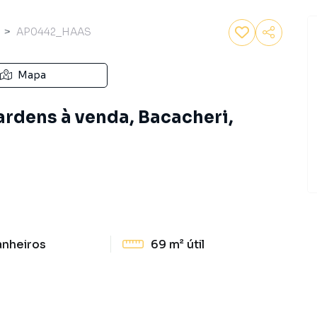
AP0442_HAAS
Mapa
rdens à venda, Bacacheri,
anheiros
69 m²
útil