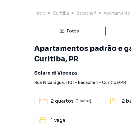
Início
Curitiba
Bacacheri
Apartamento
Fotos
Apartamentos padrão e ga
Curitiba, PR
Solare di Vicenza
Rua Nicarágua
,
1101
-
Bacacheri
-
Curitiba
/
PR
2
quartos
2
b
(1 suíte)
1
vaga