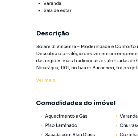
Varanda
Sala de estar
Descrição
Solare di Vincenza – Modernidade e Conforto
Descubra o privilégio de viver em um empreen
das regiões mais tradicionais e valorizadas de C
Nicarágua, 1101, no bairro Bacacheri, foi pro
infraestrutura completa e a tranquilidade de u
Ver
mais
Com opções de plantas que incluem unidades p
pensado para proporcionar o máximo de bem-es
Comodidades do imóvel
Destaques das Unidades:
Aquecimento a Gás
Varanda
Os apartamentos oferecem uma distribuição i
Piso Laminado
Churras
Área Privativa: 69 m² de puro conforto (88 m² de
Sacada com Skin Glass
Cozinha