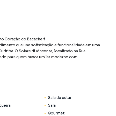
 no Coração do Bacacheri
dimento que une sofisticação e funcionalidade em uma
uritiba. O Solare di Vincenza, localizado na Rua
jetado para quem busca um lar moderno com
m bairro residencial consolidado.
adrão e gardens exclusivos, cada detalhe do projeto foi
tar e praticidade para sua rotina.
Sala de estar
nteligente de espaços, contando com:
queira
Sala
 área total);
Gourmet