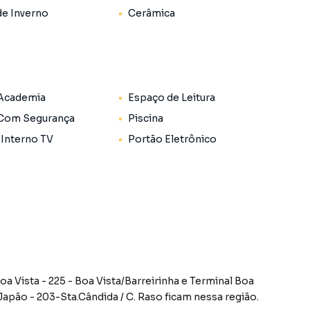
de Inverno
Cerâmica
ivativa;
ncial do piso aquecido para o máximo conforto nos dias
s a uma cozinha americana moderna;
 Academia
Espaço de Leitura
 Com Segurança
Piscina
arvão, ideal para momentos de descontração;
 Interno TV
Portão Eletrônico
infraestrutura para ar-condicionado, aquecimento a
utura para carregamento de carros elétricos.
a de condomínio-clube com áreas comuns decoradas e
oa Vista - 225 - Boa Vista/Barreirinha
e
Terminal Boa
Japão - 203-Sta.Cândida / C. Raso
ficam nessa região.
icletário;