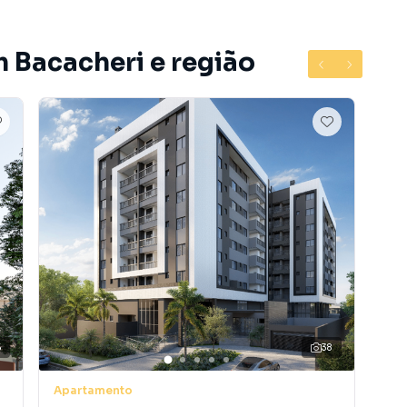
 Curitiba. Oferecemos soluções inovadoras para que você
otalmente online.
m Bacacheri e região
equipe de marketing é especialista em criar
lidade e resultados rápidos para o seu imóvel. Anuncie
do bairro Bacacheri, em Curitiba. Não encontrou o que
 Apartamento em Curitiba? Entre em contato com nossa
os, casas residenciais e comerciais, sobrados,
ocação, além de empreendimentos em construção ou
s regiões de Curitiba. Aqui você encontra milhares de
ina com seu estilo de vida.
5
38
e, com segurança e tranquilidade. Na Haas Imóveis você
Apartamento
Apa
itiba mesmo não estando na cidade e com a praticidade