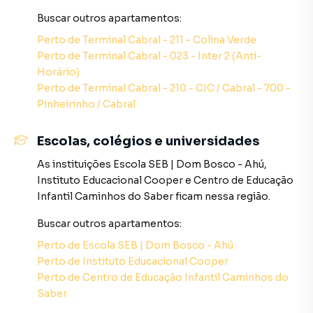
um espaço Pet Place exclusivo para o bem-estar e gasto
de energia dos animais de estimação.
Buscar outros
apartamentos
:
Perto de
Terminal Cabral - 211 - Colina Verde
Localização Nobre e Vista Contemplativa
Perto de
Terminal Cabral - 023 - Inter 2 (Anti-
Morar no Mozine significa estar posicionado em um dos
Horário)
quadriláteros mais charmosos, arborizados e seguros de
Perto de
Terminal Cabral - 210 - CIC / Cabral - 700 -
Curitiba:
Pinheirinho / Cabral
A Duas Quadras do MON: O privilégio de viver colado ao
Escolas, colégios e universidades
Museu Oscar Niemeyer (MON), desfrutando de uma
maravilhosa vista contemplativa definitiva para um dos
As instituições
Escola SEB | Dom Bosco - Ahú
,
maiores ícones arquitetônicos do país;
Instituto Educacional Cooper
e
Centro de Educação
Infantil Caminhos do Saber
ficam nessa região.
Rotina Facilitada a Pé: Entorno rico e consolidado que
Buscar outros
apartamentos
:
permite acesso rápido a supermercados selecionados,
panificadoras gourmet, academias de alto padrão, Pet
Perto de
Escola SEB | Dom Bosco - Ahú
Shops de rede e serviços essenciais;
Perto de
Instituto Educacional Cooper
Perto de
Centro de Educação Infantil Caminhos do
Polo Gastronômico: Região cercada por cafeterias
Saber
artesanais charmosas, bistrôs renomados e restaurantes