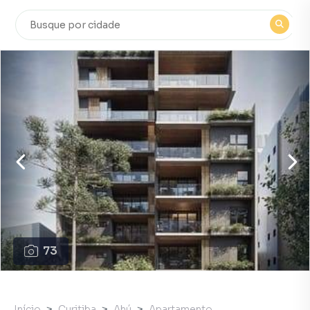
73
Início
Curitiba
Ahú
Apartamento