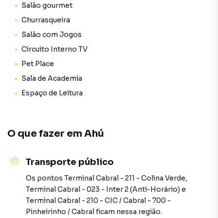
Salão gourmet
As áreas comuns do condomínio foram milimetricamente
projetadas sob os preceitos do design biofílico,
Churrasqueira
oferecendo relaxamento e entretenimento qualificado:
Salão com Jogos
Circuito Interno TV
Complexo Aquático no Topo: Espetacular Piscina aquecida
com borda infinita, integrada a um charmoso Deck de
Pet Place
madeira e uma Jacuzzi relaxante para os momentos de
Sala de Academia
descanso;
Espaço de Leitura
Conexão com a Natureza: Lindo Boulevard interno com
paisagismo planejado e Horta Coletiva orgânica,
promovendo sustentabilidade e bem-estar no dia a dia;
O que fazer em
Ahú
Entretenimento e Social: Sala de jogos tecnológica
Transporte público
(Gameroom) equipada e decorada para o lazer de jovens e
adultos;
Os pontos
Terminal Cabral - 211 - Colina Verde
,
Terminal Cabral - 023 - Inter 2 (Anti-Horário)
e
Universo Infantil e Pet: Playground externo lúdico
Terminal Cabral - 210 - CIC / Cabral - 700 -
projetado para a recreação segura das crianças, além de
Pinheirinho / Cabral
ficam nessa região.