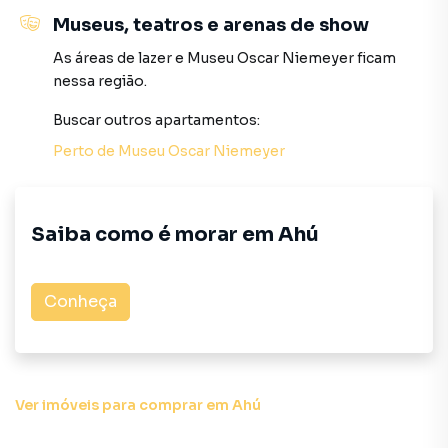
diversificados;
Museus, teatros e arenas de show
As áreas de lazer
e
Museu Oscar Niemeyer
ficam
Mobilidade Absoluta: Conectividade fluida com os eixos
nessa região.
dos bairros Centro Cívico, Cabral e Juvevê, além de acesso
rápido ao Centro da cidade.
Buscar outros
apartamentos
:
Perto de
Museu Oscar Niemeyer
A oportunidade perfeita para viver onde o design encontra
o seu bem-estar.
Plantão de Vendas: (41) 99696-0251 / (41) 98817-9404
Saiba como é morar em
Ahú
(Leonardo)
Atendimento Geral: (41) 3282-8100
Conheça
Haas Imóveis – Sua Imobiliária
Ver imóveis
para comprar em Ahú
Apartamento para Venda em região valorizada do bairro
Ahú, em Curitiba. Não encontrou o que procurava ou