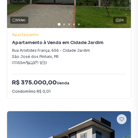
Vídeo
24
Apartamento
Apartamento à Venda em Cidade Jardim
Rua Aristides França
,
656
-
Cidade Jardim
São José dos Pinhais
,
PR
55
m²
3
1
1
R$ 375.000,00
Venda
Condomínio
R$ 0,01