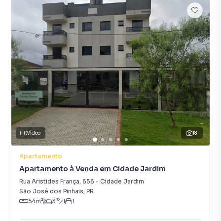
Vídeo
18
Apartamento
Apartamento à Venda em Cidade Jardim
Rua Aristides França
,
656
-
Cidade Jardim
São José dos Pinhais
,
PR
54
m²
3
1
1