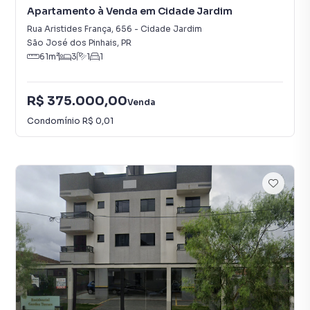
Apartamento à Venda em Cidade Jardim
Rua Aristides França
,
656
-
Cidade Jardim
São José dos Pinhais
,
PR
61
m²
3
1
1
R$ 375.000,00
Venda
Condomínio
R$ 0,01