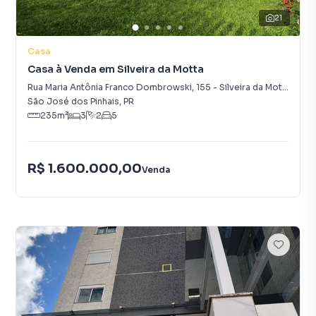
21
Casa
Casa à Venda em Silveira da Motta
Rua Maria Antônia Franco Dombrowski
,
155
-
Silveira da Motta
São José dos Pinhais
,
PR
235
m²
3
2
5
R$ 1.600.000,00
Venda