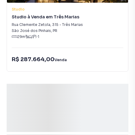
Studio
Studio à Venda em Três Marias
Rua Clemente Zetola
,
315
-
Três Marias
São José dos Pinhais
,
PR
29
m²
1
1
R$ 287.664,00
Venda