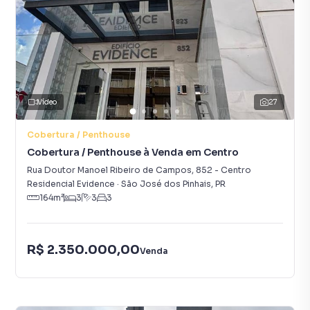
Vídeo
27
Cobertura / Penthouse
Cobertura / Penthouse à Venda em Centro
Rua Doutor Manoel Ribeiro de Campos
,
852
-
Centro
Residencial Evidence
·
São José dos Pinhais
,
PR
164
m²
3
3
3
R$ 2.350.000,00
Venda