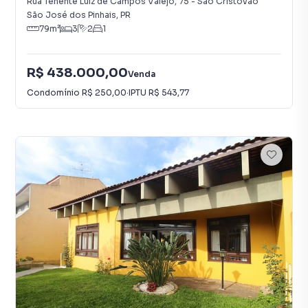
Rua Tenente Luiz de Campos Valejo
,
75
-
São Cristóvão
São José dos Pinhais
,
PR
79
m²
3
2
1
R$ 438.000,00
Venda
Condomínio
R$ 250,00
·
IPTU
R$ 543,77