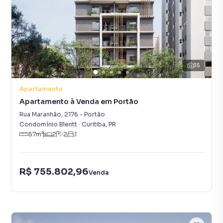
35
Apartamento
Apartamento à Venda em Portão
Rua Maranhão
,
2176
-
Portão
Condomínio Blentt
·
Curitiba
,
PR
57
m²
2
2
1
R$ 755.802,96
Venda