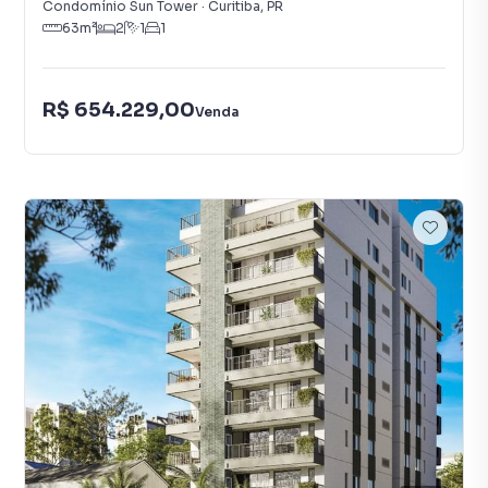
Condomínio Sun Tower
·
Curitiba
,
PR
63
m²
2
1
1
R$ 654.229,00
Venda