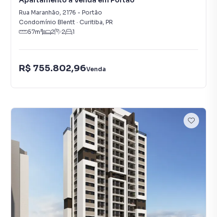
Apartamento à Venda em Portão
Rua Maranhão
,
2176
-
Portão
Condomínio Blentt
·
Curitiba
,
PR
57
m²
2
2
1
R$ 755.802,96
Venda