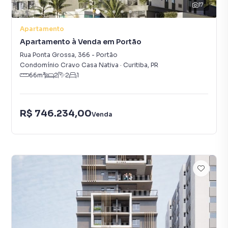
17
Apartamento
Apartamento à Venda em Portão
Rua Ponta Grossa
,
366
-
Portão
Condomínio Cravo Casa Nativa
·
Curitiba
,
PR
66
m²
2
2
1
R$ 746.234,00
Venda