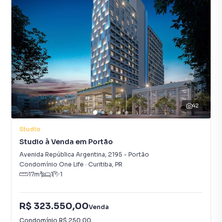
42
Studio
Studio à Venda em Portão
Avenida República Argentina
,
2195
-
Portão
Condomínio One Life
·
Curitiba
,
PR
17
m²
1
1
R$ 323.550,00
Venda
Condomínio
R$ 250,00