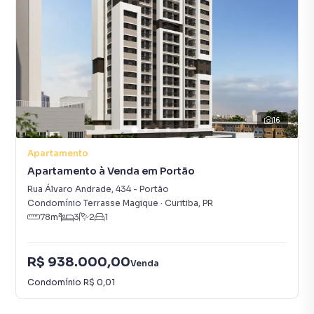
16
Apartamento
Apartamento à Venda em Portão
Rua Álvaro Andrade
,
434
-
Portão
Condomínio Terrasse Magique
·
Curitiba
,
PR
78
m²
3
2
1
R$ 938.000,00
Venda
Condomínio
R$ 0,01