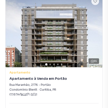
35
Apartamento
Apartamento à Venda em Portão
Rua Maranhão
,
2176
-
Portão
Condomínio Blentt
·
Curitiba
,
PR
57
m²
2
2
1