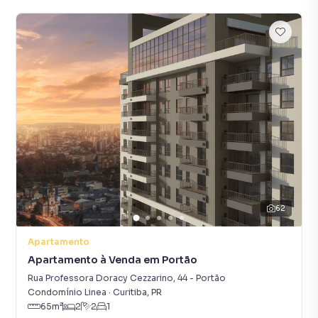
62
Apartamento
Apartamento à Venda em Portão
Rua Professora Doracy Cezzarino
,
44
-
Portão
Condomínio Linea
·
Curitiba
,
PR
65
m²
2
2
1