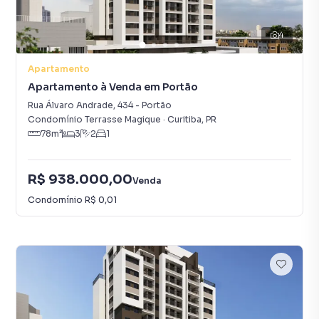
4
Apartamento
Apartamento à Venda em Portão
Rua Álvaro Andrade
,
434
-
Portão
Condomínio Terrasse Magique
·
Curitiba
,
PR
78
m²
3
2
1
R$ 938.000,00
Venda
Condomínio
R$ 0,01