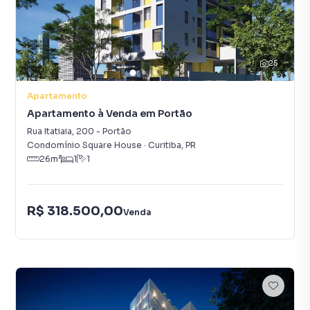
25
Apartamento
Apartamento à Venda em Portão
Rua Itatiaia
,
200
-
Portão
Condomínio Square House
·
Curitiba
,
PR
26
m²
1
1
R$ 318.500,00
Venda