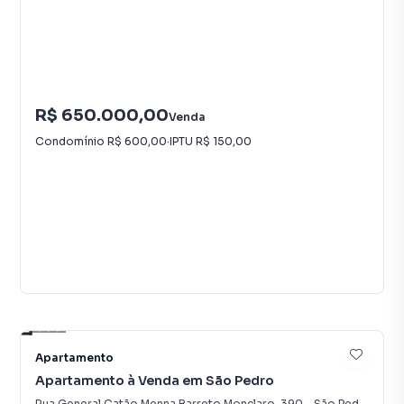
R$ 650.000,00
Venda
Condomínio
R$ 600,00
·
IPTU
R$ 150,00
34
Apartamento
Apartamento à Venda em São Pedro
Rua General Catão Menna Barreto Monclaro
,
390
-
São Pedro