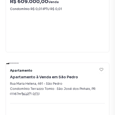
R$ 609.000,00
Venda
Condomínio
R$ 0,01
·
IPTU
R$ 0,01
Vídeo
22
Apartamento
Apartamento à Venda em São Pedro
Rua Maria Helena
,
491
-
São Pedro
Condomínio Terrazzo Tomio
·
São José dos Pinhais
,
PR
67
m²
2
2
1