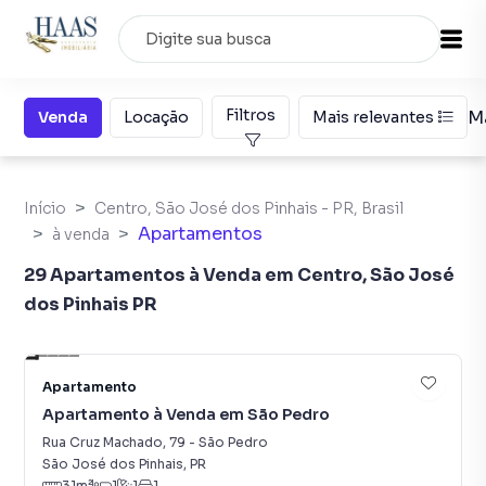
Filtros
M
Venda
Locação
Mais relevantes
Início
Centro, São José dos Pinhais - PR, Brasil
Apartamentos
à venda
29 Apartamentos à Venda em Centro, São José
dos Pinhais PR
21
Apartamento
Apartamento à Venda em São Pedro
Rua Cruz Machado
,
79
-
São Pedro
São José dos Pinhais
,
PR
31
m²
1
1
1