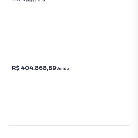
R$ 404.868,89
Venda
Vídeo
26