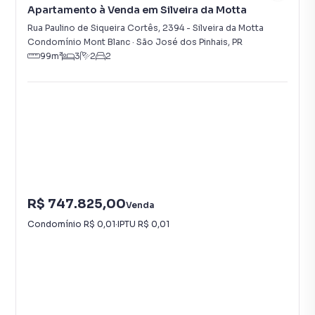
Apartamento à Venda em Silveira da Motta
Rua Paulino de Siqueira Cortês
,
2394
-
Silveira da Motta
Condomínio Mont Blanc
·
São José dos Pinhais
,
PR
99
m²
3
2
2
R$ 747.825,00
Venda
Condomínio
R$ 0,01
·
IPTU
R$ 0,01